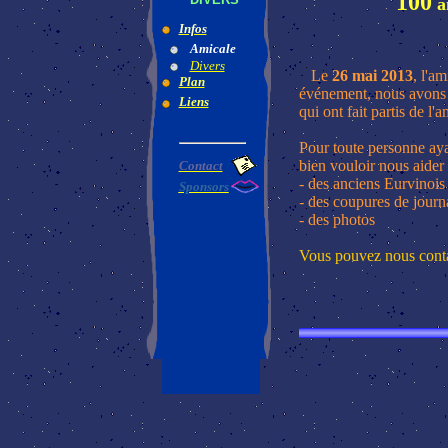
100
an
Infos
Amicale
Divers
Le
26 mai
2013
, l
'am
Plan
événement, nous avons 
Liens
qui ont fait partis de l'
Pour toute personne aya
bien vouloir nous aider 
Contact
- des anciens Eurvinoi
Sponsors
- des coupures de jour
- des photos
Vous pouvez nous conta