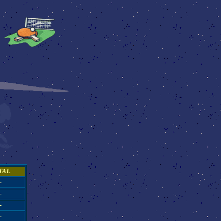
TAL
-
-
-
-