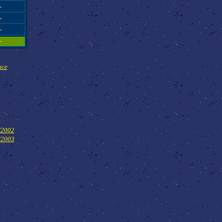
-
-
-
-
nce
1/2002
2/2003