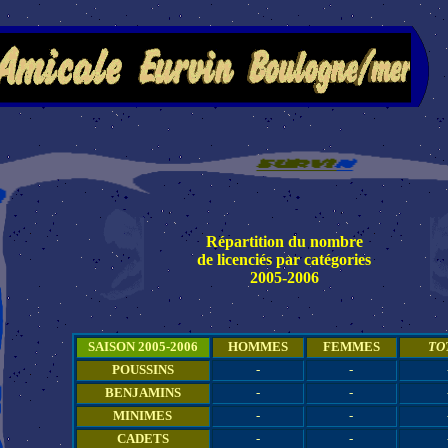
Répartition du nombre
de licenciés par catégories
2005-2006
SAISON 2005-2006
HOMMES
FEMMES
TO
POUSSINS
-
-
BENJAMINS
-
-
MINIMES
-
-
CADETS
-
-