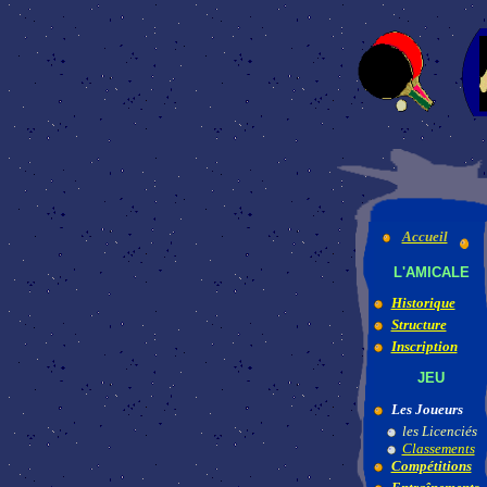
Accueil
L'AMICALE
Historique
Structure
Inscription
JEU
Les Joueurs
les Licenciés
Classements
Compétitions