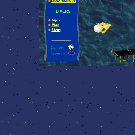
Entraînements
DIVERS
Infos
Plan
Liens
Contact
Sponsors