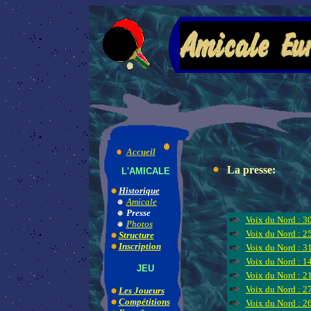
Accueil
L
a presse:
L'AMICALE
Historique
Amicale
Presse
Voix du Nord : 3
Photos
Voix du Nord : 2
Structure
Inscription
Voix du Nord : 3
Voix du Nord : 1
JEU
Voix du Nord : 2
Voix du Nord : 
Les Joueurs
Compétitions
Voix du Nord : 2