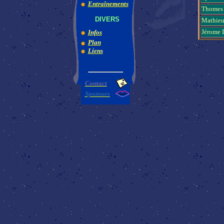
Entraînements
Thome
DIVERS
Mathie
Jérome
Infos
Plan
Liens
Contact
Sponsors