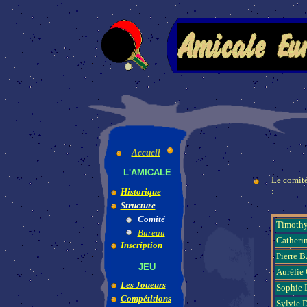
Accueil
L'AMICALE
Le comité
:
Historique
Structure
Comité
Timoth
Bureau
Cather
Inscription
Pierre
JEU
Auréli
Les Joueurs
Sophie
Compétitions
Sylvie