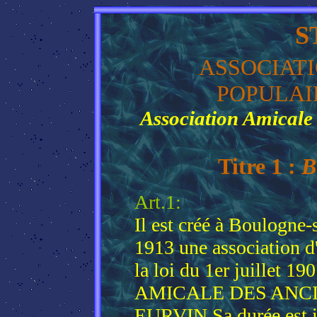
S
ASSOCIAT
POPULAI
Association Amicale 
Titre 1 :
B
Art.1:
Il est créé à Boulogne-
1913 une association d
la loi du 1er juillet
AMICALE DES ANCI
EURVIN.Sa durée est ill